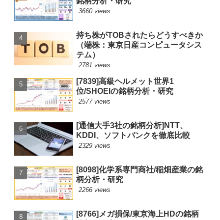
銘柄分析・研究
3660 views
持ち株がTOBされたらどうすべきか
（端株：東京日産コンピュータシス
テム）
2781 views
[7839]高級ヘルメット世界1
位/SHOEIの銘柄分析・研究
2577 views
[通信大手3社の銘柄分析]NTT、
KDDI、ソフトバンクを徹底比較
2329 views
[8098]化学系専門商社/稲畑産業の銘
柄分析・研究
2266 views
[8766]メガ損保/東京海上HDの銘柄