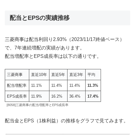
配当とEPSの実績推移
三菱商事は配当利回り2.93%（2023/11/17終値ベース）
で、7年連続増配の実績があります。
配当増配率とEPS成長率は以下の通りです。
三菱商事
直近10年
直近5年
直近3年
平均
配当増配率
11.1%
11.4%
11.4%
11.3%
EPS成長率
11.9%
16.2%
36.4%
17.4%
[8058]三菱商事の配当増配率とEPS成長率
配当金とEPS（1株利益）の推移をグラフで見てみます。