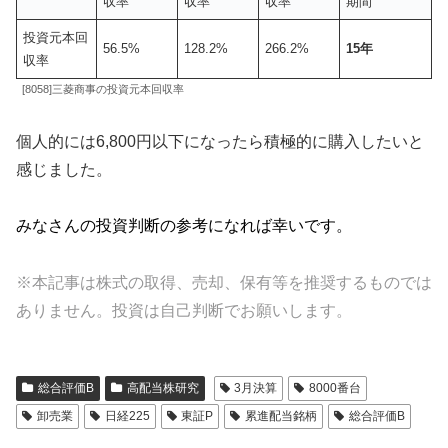
収率
収率
収率
期間
投資元本回
56.5%
128.2%
266.2%
15年
収率
[8058]三菱商事の投資元本回収率
個人的には6,800円以下になったら積極的に購入したいと
感じました。
みなさんの投資判断の参考になれば幸いです。
※本記事は株式の取得、売却、保有等を推奨するものでは
ありません。投資は自己判断でお願いします。
総合評価B
高配当株研究
3月決算
8000番台
卸売業
日経225
東証P
累進配当銘柄
総合評価B