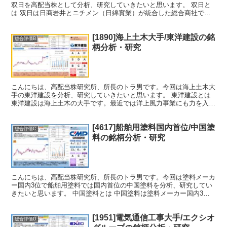
双日を高配当株として分析、研究していきたいと思います。 双日と
は 双日は日商岩井とニチメン（日綿實業）が統合した総合商社で
す。2社が共に「日」の字があったことから双「日」になりま...
[1890]海上土木大手/東洋建設の銘
総合評価B
柄分析・研究
こんにちは、高配当株研究所、所長のトラ男です。今回は海上土木大
手の東洋建設を分析、研究していきたいと思います。 東洋建設とは
東洋建設は海上土木の大手です。最近では洋上風力事業にも力を入れ
ています。 株主還元方針 本日2023/4/4に配当...
[4617]船舶用塗料国内首位/中国塗
総合評価C
料の銘柄分析・研究
こんにちは、高配当株研究所、所長のトラ男です。今回は塗料メーカ
ー国内3位で船舶用塗料では国内首位の中国塗料を分析、研究してい
きたいと思います。 中国塗料とは 中国塗料は塗料メーカー国内3位
で、船舶用塗料では国内シェア6割を占めるトップメーカ...
[1951]電気通信工事大手/エクシオ
総合評価D