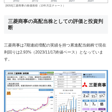
[8058]三菱商事の株価推移（10年月足チャート）
三菱商事の高配当株としての評価と投資判
断
三菱商事は7期連続増配の実績を持つ累進配当銘柄で現在
利回りは2.93%（2023/11/17終値ベース）となっていま
す。