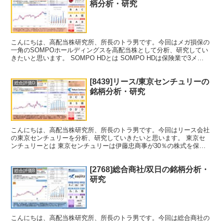
柄分析・研究
こんにちは、高配当株研究所、所長のトラ男です。今回はメガ損保の
一角のSOMPOホールディングスを高配当株として分析、研究してい
きたいと思います。 SOMPO HDとは SOMPO HDは保険業で3メガ
損保の一つです。保険事業の他に介護やヘル...
[8439]リース/東京センチュリーの
総合評価D
銘柄分析・研究
こんにちは、高配当株研究所、所長のトラ男です。今回はリース会社
の東京センチュリーを分析、研究していきたいと思います。 東京セ
ンチュリーとは 東京センチュリーは伊藤忠商事が30％の株式を保有
する持分法適用関連会社です。伊藤忠とみずほFG（旧第...
[2768]総合商社/双日の銘柄分析・
総合評価B
研究
こんにちは、高配当株研究所、所長のトラ男です。今回は総合商社の