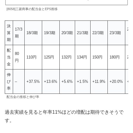
[8058]三菱商事の配当金とEPS推移
決
17/3
24
算
18/3期
19/3期
20/3期
21/3期
22/3期
23/3期
期
（
期
配
80
当
110円
125円
132円
134円
150円
180円
21
円
金
伸
び
–
+37.5%
+13.6%
+5.6%
+1.5%
+11.9%
+20.0%
+1
率
配当金の推移と伸び率
過去実績を見ると年率11%ほどの増配は期待できそうで
す。