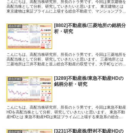
こんにちは、高配当株研究所、所長のトラ男です。今回は東京建物を
高配当株として分析、研究していきたいと思います。 東京建物とは
東京建物は東証プライムに上場する総合不動産で、マンションブラン
ドの「Brillia（ブリリア）」シリーズが有名です...
[8802]不動産株/三菱地所の銘柄分
総合評価D
析・研究
こんにちは、高配当株研究所、所長のトラ男です。今回は三菱地所を
高配当株として分析、研究していきたいと思います。 三菱地所とは
三菱地所は三井不動産と並ぶ総合不動産の双璧です。大手町などの保
有不動産の資産は莫大です。日経225指数にも採用され...
[3289]不動産株/東急不動産HDの
総合評価D
銘柄分析・研究
こんにちは、高配当株研究所、所長のトラ男です。今回は東急不動産
HDを高配当株として分析、研究していきたいと思います。 東急不動
産HDとは 東急不動産HDは東証プライムに上場する東急系の総合不
動産で、ビル賃貸が利益の柱です。日経225指数にも...
[3231]不動産株/野村不動産HDの
総合評価D