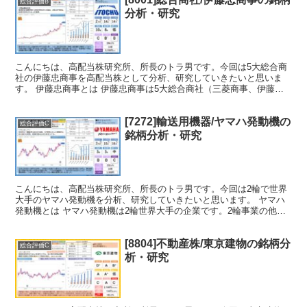
総合評価B
分析・研究
こんにちは、高配当株研究所、所長のトラ男です。今回は5大総合商
社の伊藤忠商事を高配当株として分析、研究していきたいと思いま
す。 伊藤忠商事とは 伊藤忠商事は5大総合商社（三菱商事、伊藤忠
商事、三井物産、住友商事、丸紅）の中でも時価総額2位（...
[7272]輸送用機器/ヤマハ発動機の
総合評価C
銘柄分析・研究
こんにちは、高配当株研究所、所長のトラ男です。今回は2輪で世界
大手のヤマハ発動機を分析、研究していきたいと思います。 ヤマハ
発動機とは ヤマハ発動機は2輪世界大手の企業です。2輪事業の他に
マリン事業やロボティクス事業などがあります。 株主還...
[8804]不動産株/東京建物の銘柄分
総合評価C
析・研究