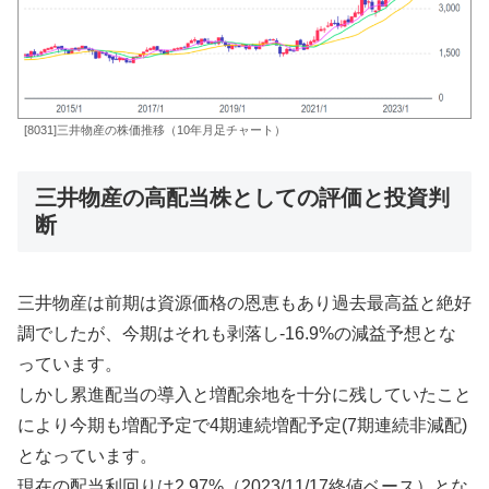
[8031]三井物産の株価推移（10年月足チャート）
三井物産の高配当株としての評価と投資判
断
三井物産は前期は資源価格の恩恵もあり過去最高益と絶好
調でしたが、今期はそれも剥落し-16.9%の減益予想とな
っています。
しかし累進配当の導入と増配余地を十分に残していたこと
により今期も増配予定で4期連続増配予定(7期連続非減配)
となっています。
現在の配当利回りは2.97%（2023/11/17終値ベース）とな