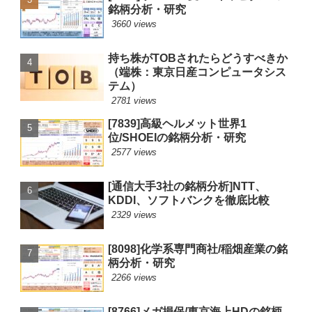
銘柄分析・研究
3660 views
持ち株がTOBされたらどうすべきか
（端株：東京日産コンピュータシス
テム）
2781 views
[7839]高級ヘルメット世界1
位/SHOEIの銘柄分析・研究
2577 views
[通信大手3社の銘柄分析]NTT、
KDDI、ソフトバンクを徹底比較
2329 views
[8098]化学系専門商社/稲畑産業の銘
柄分析・研究
2266 views
[8766]メガ損保/東京海上HDの銘柄