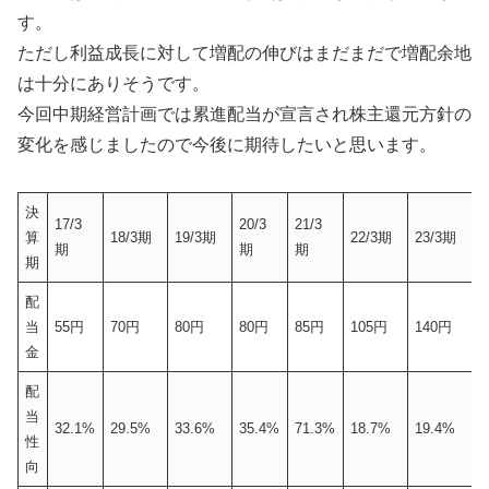
す。
ただし利益成長に対して増配の伸びはまだまだで増配余地
は十分にありそうです。
今回中期経営計画では累進配当が宣言され株主還元方針の
変化を感じましたので今後に期待したいと思います。
決
17/3
20/3
21/3
2
算
18/3期
19/3期
22/3期
23/3期
期
期
期
期
期
配
当
55円
70円
80円
80円
85円
105円
140円
1
金
配
当
32.1%
29.5%
33.6%
35.4%
71.3%
18.7%
19.4%
2
性
向