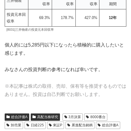
三井物産
収率
収率
収率
期間
投資元本回
69.3%
178.7%
427.0%
12年
収率
[8031]三井物産の投資元本回収率
個人的には5,285円以下になったら積極的に購入したいと
感じます。
みなさんの投資判断の参考になれば幸いです。
※本記事は株式の取得、売却、保有等を推奨するものでは
ありません。投資は自己判断でお願いします。
総合評価A
高配当株研究
3月決算
8000番台
卸売業
日経225
東証P
累進配当銘柄
総合評価A