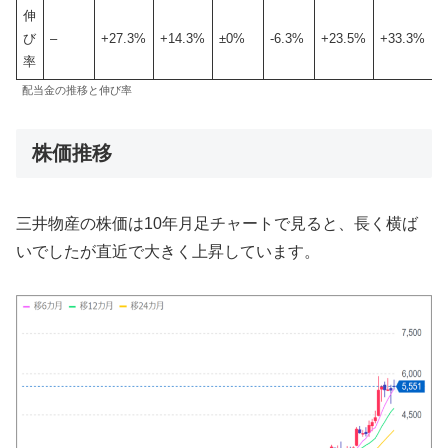
伸
び
–
+27.3%
+14.3%
±0%
-6.3%
+23.5%
+33.3%
2
率
配当金の推移と伸び率
株価推移
三井物産の株価は10年月足チャートで見ると、長く横ば
いでしたが直近で大きく上昇しています。