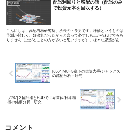
配当利回りと増配の話（配当のみ
投資雑感
で投資元本を回収する）
こんにちは、高配当株研究所、所長のトラ男です。株価というものは
予測が難しく、好決算だったからと言って必ずしも上がるわけでもあ
りません（上がることの方が多いと思いますが）。様々な思惑があっ
て株価はジェットコースターのように上がったり下がったり...
[8584]MUFG傘下の信販大手/ジャックス
の銘柄分析・研究
[7287]２輪計器とHUDで世界首位/日本精
機の銘柄分析・研究
コメント