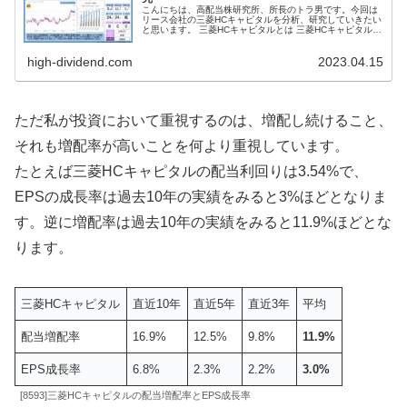
こんにちは、高配当株研究所、所長のトラ男です。今回は
リース会社の三菱HCキャピタルを分析、研究していきたい
と思います。 三菱HCキャピタルとは 三菱HCキャピタルは
2021年4月に三菱UFJリース（金融系）による日立キャピ
タル（メーカー系）...
high-dividend.com
2023.04.15
ただ私が投資において重視するのは、増配し続けること、
それも増配率が高いことを何より重視しています。
たとえば三菱HCキャピタルの配当利回りは3.54%で、
EPSの成長率は過去10年の実績をみると3%ほどとなりま
す。逆に増配率は過去10年の実績をみると11.9%ほどとな
ります。
三菱HCキャピタル
直近10年
直近5年
直近3年
平均
配当増配率
16.9%
12.5%
9.8%
11.9%
EPS成長率
6.8%
2.3%
2.2%
3.0%
[8593]三菱HCキャピタルの配当増配率とEPS成長率