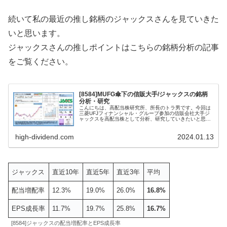
続いて私の最近の推し銘柄のジャックスさんを見ていきた
いと思います。
ジャックスさんの推しポイントはこちらの銘柄分析の記事
をご覧ください。
[8584]MUFG傘下の信販大手/ジャックスの銘柄
分析・研究
こんにちは、高配当株研究所、所長のトラ男です。今回は
三菱UFJフィナンシャル・グループ参加の信販会社大手ジ
ャックスを高配当株として分析、研究していきたいと思い
ます。 ジャックスとは ジャックスは三菱UFJ銀行が20%の
株式を保有する信販会社...
high-dividend.com
2024.01.13
ジャックス
直近10年
直近5年
直近3年
平均
配当増配率
12.3%
19.0%
26.0%
16.8%
EPS成長率
11.7%
19.7%
25.8%
16.7%
[8584]ジャックスの配当増配率とEPS成長率