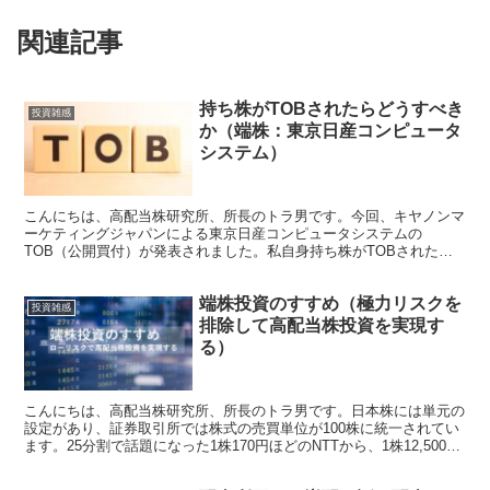
関連記事
持ち株がTOBされたらどうすべき
投資雑感
か（端株：東京日産コンピュータ
システム）
こんにちは、高配当株研究所、所長のトラ男です。今回、キヤノンマ
ーケティングジャパンによる東京日産コンピュータシステムの
TOB（公開買付）が発表されました。私自身持ち株がTOBされたの
は初めてだったので、今後の対応について調べてまとめようと思...
端株投資のすすめ（極力リスクを
投資雑感
排除して高配当株投資を実現す
る）
こんにちは、高配当株研究所、所長のトラ男です。日本株には単元の
設定があり、証券取引所では株式の売買単位が100株に統一されてい
ます。25分割で話題になった1株170円ほどのNTTから、1株12,500円
ほどの芙蓉総合リースまで様々な銘柄があ...