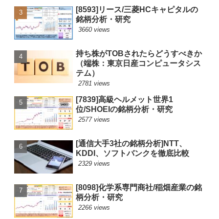
[8593]リース/三菱HCキャピタルの
銘柄分析・研究
3660 views
持ち株がTOBされたらどうすべきか
（端株：東京日産コンピュータシス
テム）
2781 views
[7839]高級ヘルメット世界1
位/SHOEIの銘柄分析・研究
2577 views
[通信大手3社の銘柄分析]NTT、
KDDI、ソフトバンクを徹底比較
2329 views
[8098]化学系専門商社/稲畑産業の銘
柄分析・研究
2266 views