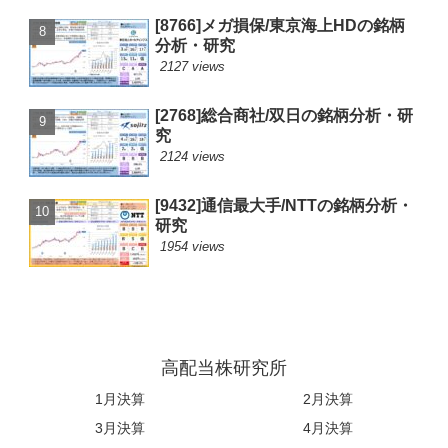
[8766]メガ損保/東京海上HDの銘柄
分析・研究
2127 views
[2768]総合商社/双日の銘柄分析・研
究
2124 views
[9432]通信最大手/NTTの銘柄分析・
研究
1954 views
高配当株研究所
1月決算
2月決算
3月決算
4月決算