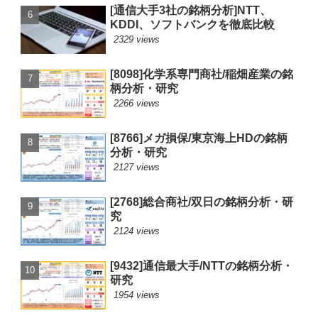
[通信大手3社の銘柄分析]NTT、
KDDI、ソフトバンクを徹底比較
2329 views
[8098]化学系専門商社/稲畑産業の銘
柄分析・研究
2266 views
[8766]メガ損保/東京海上HDの銘柄
分析・研究
2127 views
[2768]総合商社/双日の銘柄分析・研
究
2124 views
[9432]通信最大手/NTTの銘柄分析・
研究
1954 views