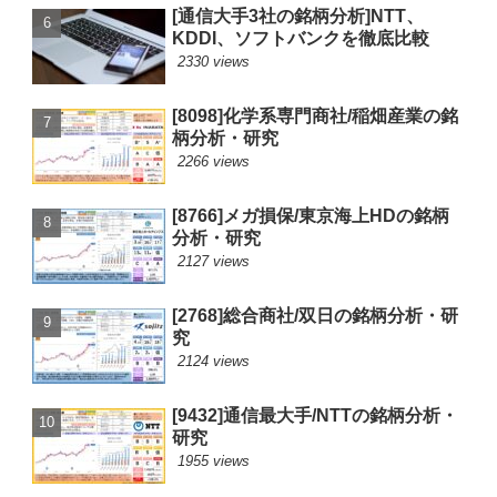
[通信大手3社の銘柄分析]NTT、
KDDI、ソフトバンクを徹底比較
2330 views
[8098]化学系専門商社/稲畑産業の銘
柄分析・研究
2266 views
[8766]メガ損保/東京海上HDの銘柄
分析・研究
2127 views
[2768]総合商社/双日の銘柄分析・研
究
2124 views
[9432]通信最大手/NTTの銘柄分析・
研究
1955 views