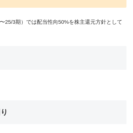
期〜25/3期）では配当性向50%を株主還元方針として
回り