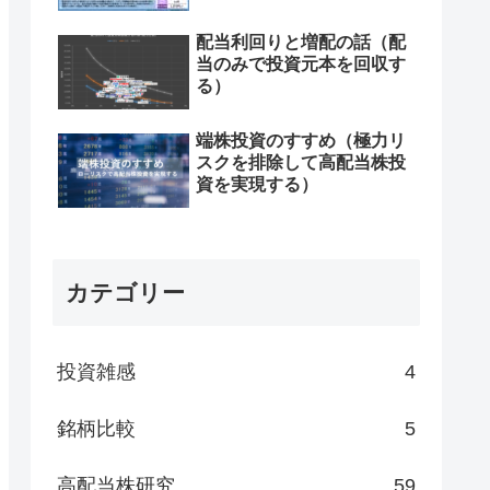
配当利回りと増配の話（配
当のみで投資元本を回収す
る）
端株投資のすすめ（極力リ
スクを排除して高配当株投
資を実現する）
カテゴリー
投資雑感
4
銘柄比較
5
高配当株研究
59