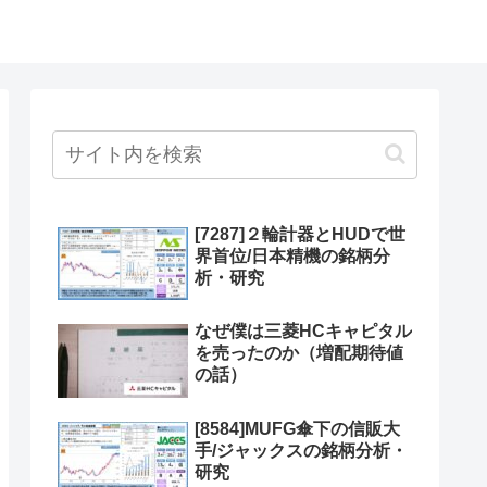
[7287]２輪計器とHUDで世
界首位/日本精機の銘柄分
析・研究
なぜ僕は三菱HCキャピタル
を売ったのか（増配期待値
の話）
[8584]MUFG傘下の信販大
手/ジャックスの銘柄分析・
研究