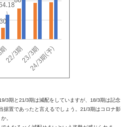
/3期と21/3期は減配をしていますが、18/3期は記念
配当据置であったと言えるでしょう。21/3期はコロナ影
うか。