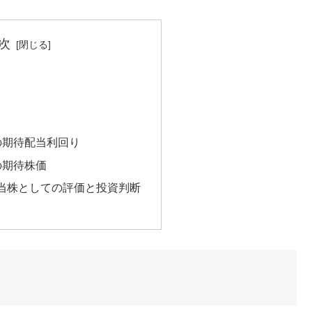
次
の期待配当利回り
の期待株価
当株としての評価と投資判断