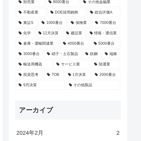
卸売業
9000番台
その他金融業
不動産業
DOE採用銘柄
総合評価A
東証S
1000番台
保険業
7000番台
化学
12月決算
建設業
情報・通信業
倉庫・運輸関連業
4000番台
5000番台
3000番台
硝子・土石製品
鉄鋼
端株
輸送用機器
サービス業
陸運業
投資思考
TOB
1月決算
2000番台
9月決算
その他製品
アーカイブ
2024年2月
2